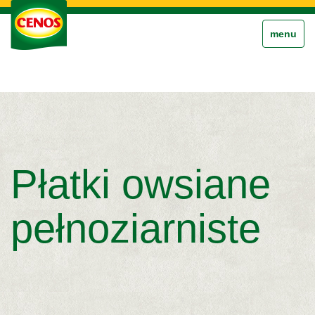
Pokaż/ukr
menu
mennu
Płatki owsiane
pełnoziarniste