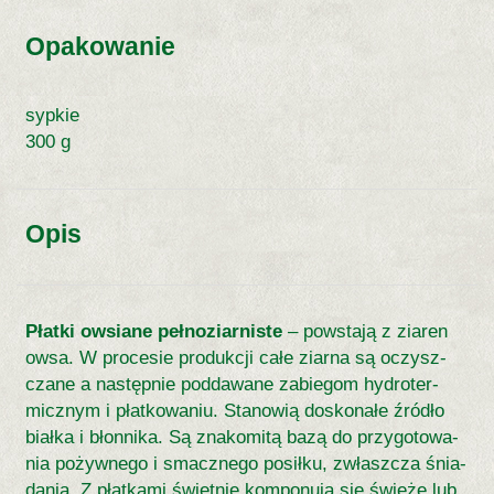
Opakowanie
sypkie
300 g
Opis
Pła­t­ki owsia­­ne pe­ł­no­­zia­r­ni­­ste
– po­wsta­ją z zia­ren
owsa. W pro­ce­sie pro­duk­cji ca­łe ziar­na są oczysz­
cza­ne a na­stęp­nie pod­da­wa­ne za­bie­gom hy­dro­ter­
micz­nym i płat­ko­wa­niu. Sta­no­wią do­sko­na­łe źró­dło
biał­ka i błon­ni­ka. Są zna­ko­mi­tą ba­zą do przy­go­to­wa­
nia po­żyw­ne­go i smacz­ne­go po­sił­ku, zwłasz­cza śnia­
da­nia. Z płat­ka­mi świet­nie kom­po­nu­ją się świe­że lub