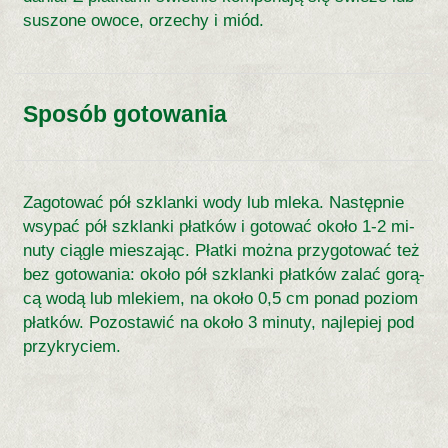
su­szo­ne owo­ce, orze­chy i miód.
Sposób gotowania
Za­go­to­wać pół szklan­ki wo­dy lub mle­ka. Na­stęp­nie
wsy­pać pół szklan­ki płat­ków i go­to­wać oko­ło 1-2 mi­
nu­ty cią­gle mie­sza­jąc. Płat­ki moż­na przygo­to­wać też
bez go­to­wa­nia: oko­ło pół szklan­ki płat­ków za­lać go­rą­
cą wo­dą lub mle­kiem, na oko­ło 0,5 cm po­nad po­ziom
płat­ków. Po­zo­sta­wić na oko­ło 3 mi­nu­ty, naj­le­piej pod
przy­kry­ciem.