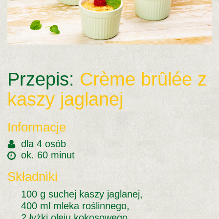
Przepis:
Crème brûlée z
kaszy jaglanej
Informacje
dla 4 osób
ok. 60 mi­nut
Składniki
100 g suchej kaszy jaglanej,
400 ml mleka roślinnego,
2 łyżki oleju kokosowego,