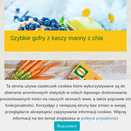
Szybkie gofry z kaszy manny z chia
Ta strona używa ciasteczek cookies które wykorzystywane są do
zbierania anonimowych statystyk w celach lepszego dostosowania
prezentowanych treści na naszych stronach www, a także poprawie ich
Sałatka z sorgo białym, pieczonymi
funkcjonalności. Korzystjąc z niniejszej strony bez zmian w swojej
warzywami i sosem musztardowym
przeglądarce akceptujesz zapysywanie informacji cookies. Więcej
informacji na ten temat znajdziesz w
polityce prywatności
Rozumiem