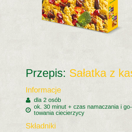
Przepis:
Sałatka z ka
Informacje
dla 2 osób
ok. 30 mi­nut + czas na­ma­cza­nia i go­
to­wa­nia cie­cie­rzy­cy
Składniki